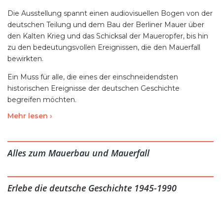
Die Ausstellung spannt einen audiovisuellen Bogen von der
deutschen Teilung und dem Bau der Berliner Mauer über
den Kalten Krieg und das Schicksal der Maueropfer, bis hin
zu den bedeutungsvollen Ereignissen, die den Mauerfall
bewirkten.
Ein Muss für alle, die eines der einschneidendsten
historischen Ereignisse der deutschen Geschichte
begreifen möchten.
Mehr lesen ›
-----
The "Berlin Wall Museum" - Exciting, thrilling and emotional
Alles zum Mauerbau und Mauerfall
The exhibition spans an audiovisual arc from the division of
Germany and the construction of the Berlin Wall to the
Cold War and the fate of the victims of the Wall, to the
Erlebe die deutsche Geschichte 1945-1990
significant events that let to the fall of the Wall.
A must for anyone who wants to understand one of the
most decisive historical events in German history.